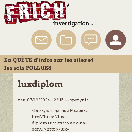
En
QUÊTE
d'infos sur les sites et
les sols
POLLUÉS
luxdiplom
ven, 07/19/2024 - 22:15
—
opezynis
<br>Куплю диплом Ростов <a
href="http://lux-
diplom.ru/city/rostov-na-
donu">http://lux-